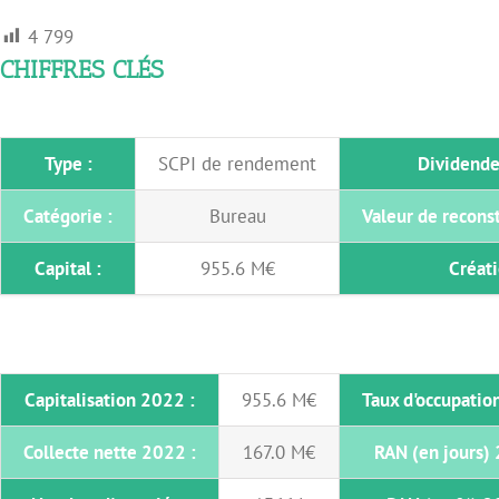
4 799
CHIFFRES CLÉS
Type :
SCPI de rendement
Dividende
Catégorie :
Bureau
Valeur de recons
Capital :
955.6 M€
Créati
Capitalisation 2022 :
955.6 M€
Taux d'occupatio
Collecte nette 2022 :
167.0 M€
RAN (en jours)