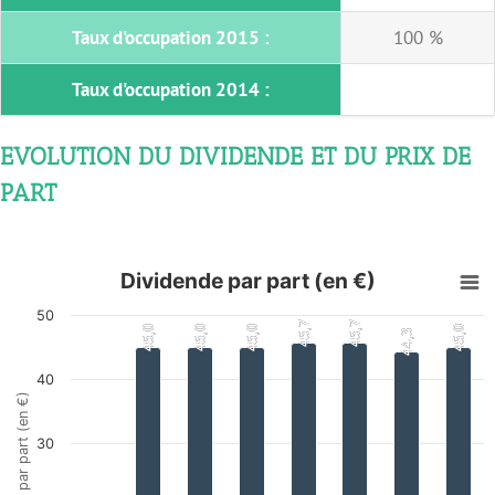
Taux d'occupation 2015 :
100 %
Taux d'occupation 2014 :
EVOLUTION DU DIVIDENDE ET DU PRIX DE
PART
Dividende par part (en €)
50
45,7
45,7
45,7
45,7
45,0
45,0
45,0
45,0
45,0
45,0
45,0
45,0
44,3
44,3
40
Dividende par part (en €)
30