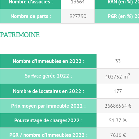
Nombre d'associés :
13664
RAN (en %) 2
Nombre de parts :
927790
PGR (en %) 2
PATRIMOINE
Nombre d'immeubles en 2022 :
33
2
Surface gérée 2022 :
402752 m
Nombre de locataires en 2022 :
177
Prix moyen par immeuble 2022 :
26686564 €
Pourcentage de charges2022 :
51.37 %
PGR / nombre d'immeubles 2022 :
7616 €