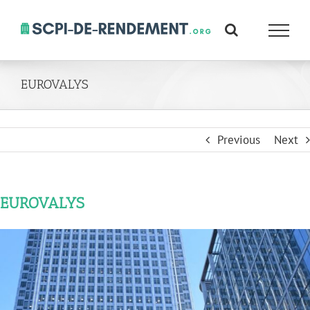
Skip
to
content
EUROVALYS
Previous
Next
EUROVALYS
View
Larger
Image