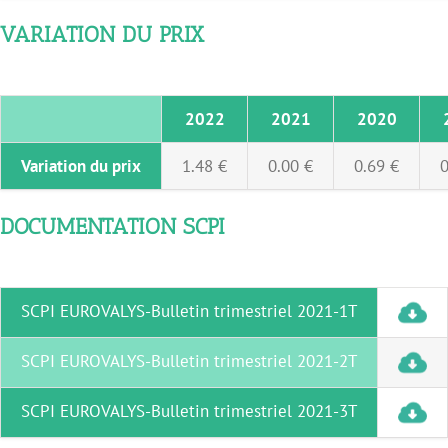
VARIATION DU PRIX
2022
2021
2020
Variation du prix
1.48 €
0.00 €
0.69 €
0
DOCUMENTATION SCPI
SCPI EUROVALYS-Bulletin trimestriel 2021-1T
SCPI EUROVALYS-Bulletin trimestriel 2021-2T
SCPI EUROVALYS-Bulletin trimestriel 2021-3T