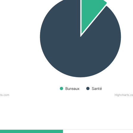
Bureaux
Santé
rts.com
Highcharts.c