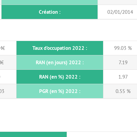
Création :
02/01/2014
M€
Taux d'occupation 2022 :
99.03 %
M€
RAN (en jours) 2022 :
7.19
0
RAN (en %) 2022 :
1.97
03
PGR (en %) 2022 :
0.55 %