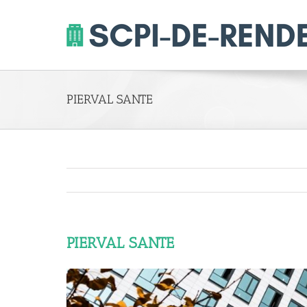
Skip
to
content
PIERVAL SANTE
PIERVAL SANTE
View
Larger