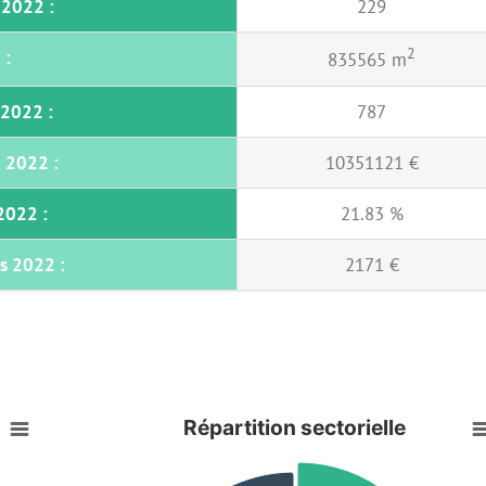
2022 :
229
2
 :
835565 m
 2022 :
787
 2022 :
10351121 €
2022 :
21.83 %
s 2022 :
2171 €
Répartition sectorielle