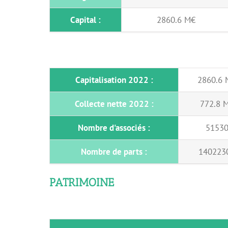
Capital :
2860.6 M€
Capitalisation 2022 :
2860.6 
Collecte nette 2022 :
772.8 
Nombre d'associés :
5153
Nombre de parts :
140223
PATRIMOINE