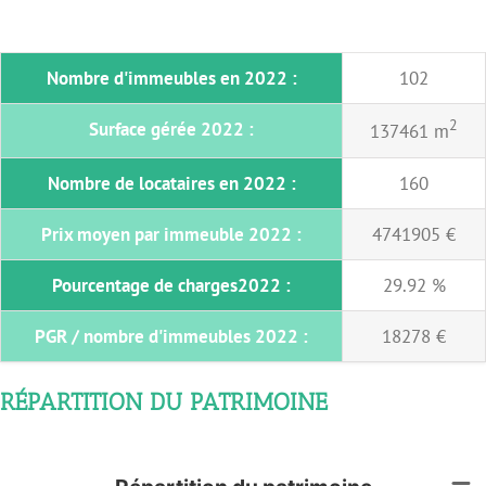
Nombre d'immeubles en 2022 :
102
2
Surface gérée 2022 :
137461 m
Nombre de locataires en 2022 :
160
Prix moyen par immeuble 2022 :
4741905 €
Pourcentage de charges2022 :
29.92 %
PGR / nombre d'immeubles 2022 :
18278 €
RÉPARTITION DU PATRIMOINE