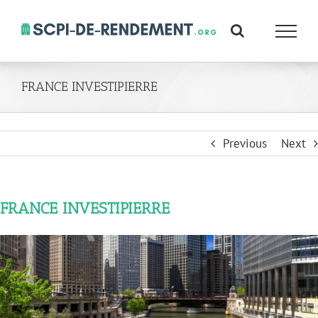
Skip
to
content
FRANCE INVESTIPIERRE
Previous
Next
FRANCE INVESTIPIERRE
View
Larger
Image