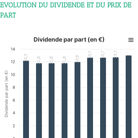
EVOLUTION DU DIVIDENDE ET DU PRIX DE
PART
Dividende par part (en €)
14
12,7
12,7
12,7
12,7
12,7
12,7
12,2
12,2
12,0
12,0
11,8
11,8
11,8
11,8
11,8
11,8
12
Dividende par part (en €)
10
8
6
4
2