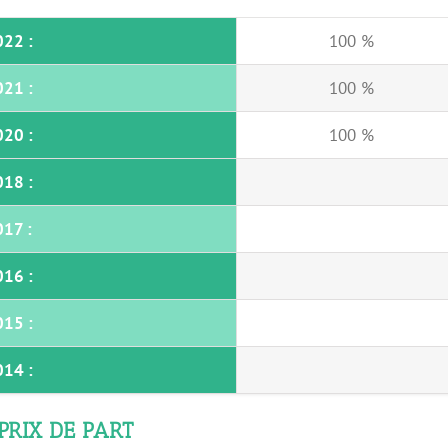
022 :
100 %
021 :
100 %
020 :
100 %
018 :
017 :
016 :
015 :
014 :
PRIX DE PART