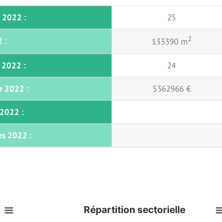
 2022 :
25
2
 :
133390 m
 2022 :
24
e 2022 :
5362966 €
s2022 :
s 2022 :
Répartition sectorielle