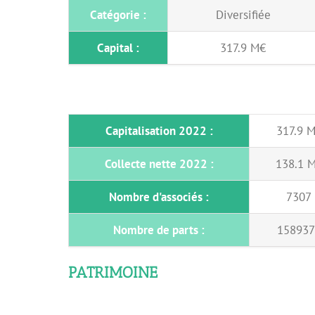
Catégorie :
Diversifiée
Capital :
317.9 M€
Capitalisation 2022 :
317.9 
Collecte nette 2022 :
138.1 
Nombre d'associés :
7307
Nombre de parts :
158937
PATRIMOINE