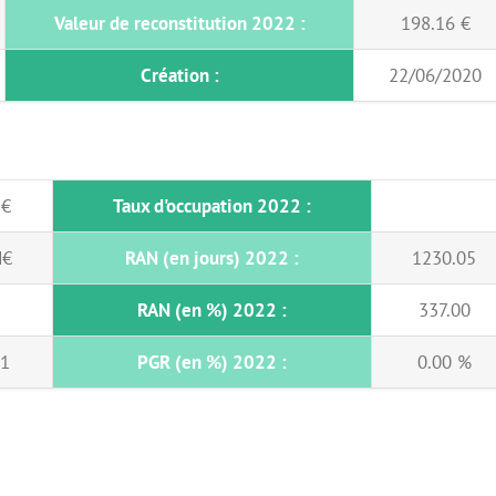
Valeur de reconstitution 2022 :
198.16 €
Création :
22/06/2020
M€
Taux d'occupation 2022 :
M€
RAN (en jours) 2022 :
1230.05
RAN (en %) 2022 :
337.00
1
PGR (en %) 2022 :
0.00 %