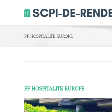
Skip
to
content
PF HOSPITALITE EUROPE
PF HOSPITALITE EUROPE
View
Larger