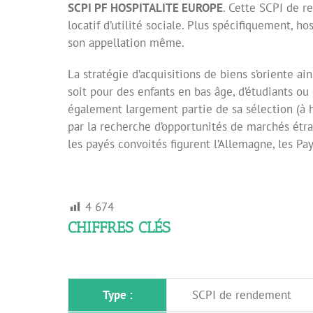
SCPI PF HOSPITALITE EUROPE
. Cette SCPI de r
locatif d’utilité sociale. Plus spécifiquement, ho
son appellation même.
La stratégie d’acquisitions de biens s’oriente ai
soit pour des enfants en bas âge, d’étudiants o
également largement partie de sa sélection (à 
par la recherche d’opportunités de marchés étran
les payés convoités figurent l’Allemagne, les Pa
4 674
CHIFFRES CLÉS
Type :
SCPI de rendement